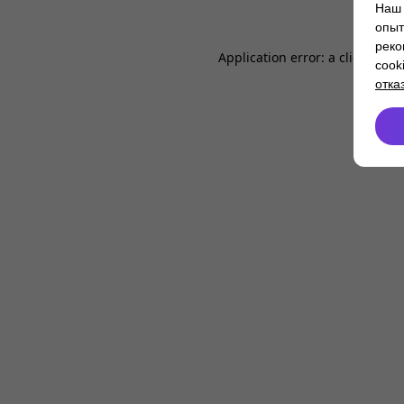
Наш 
опыт
реко
Application error: a
client
-side
cook
отка