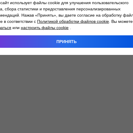
сайт использует файлы cookie для улучшения пользовательского
а, сбора статистики и предоставления персонализированных
мендаций. Нажав «Принять», вы даете согласие на обработку фай
 exception has occurred while loading
atlantm.by
(see the
browser
ie в соответствии с
Политикой обработки файлов cookie
. Вы можете
заться
или
настроить файлы cookie
.
ПРИНЯТЬ