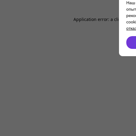
Наш 
опыт
реко
Application error: a
client
-side
cook
отка