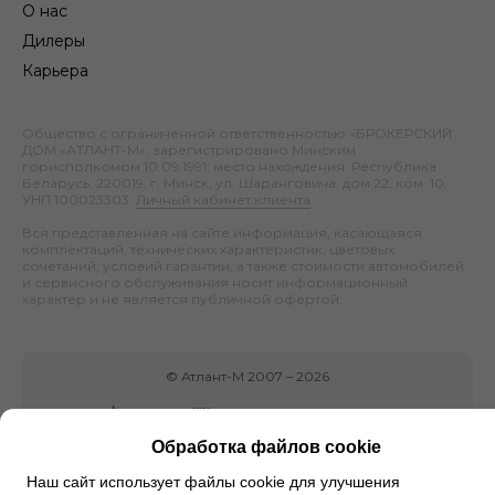
О нас
Дилеры
Карьера
Общество с ограниченной ответственностью «БРОКЕРСКИЙ
ДОМ «АТЛАНТ-М», зарегистрировано Минским
горисполкомом 10.09.1991; место нахождения: Республика
Беларусь, 220019, г. Минск, ул. Шаранговича, дом 22, ком. 10;
УНП 100023303.
Личный кабинет клиента
.
Вся представленная на сайте информация, касающаяся
комплектаций, технических характеристик, цветовых
сочетаний, условий гарантии, а также стоимости автомобилей
и сервисного обслуживания носит информационный
характер и не является публичной офертой.
©
Атлант-М
2007 –
2026
Обработка файлов cookie
Наш сайт использует файлы cookie для улучшения