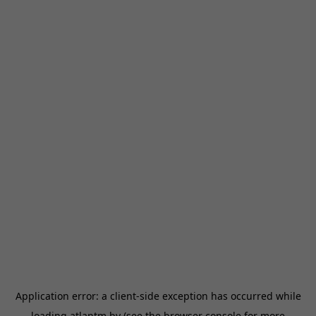
Application error: a
client
-side exception has occurred while
loading
atlantm.by
(see the
browser console
for more