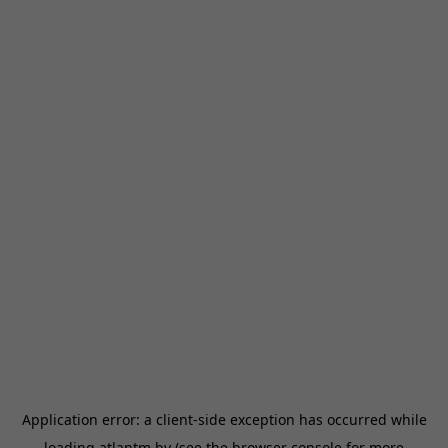
Application error: a
client
-side exception has occurred while
loading
atlantm.by
(see the
browser console
for more