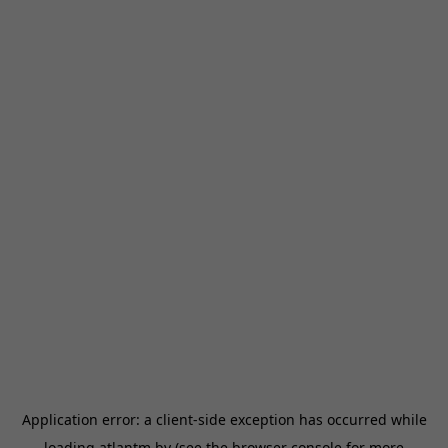
Application error: a
client
-side exception has occurred while
loading
atlantm.by
(see the
browser console
for more