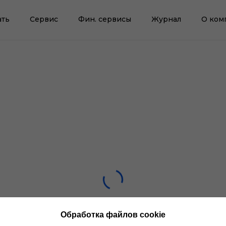
ать
Сервис
Фин. сервисы
Журнал
О ком
Обработка файлов cookie