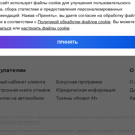
сайт использует файлы cookie для улучшения пользовательского
а, сбора статистики и предоставления персонализированных
мендаций. Нажав «Принять», вы даете согласие на обработку фай
ie в соответствии с
Политикой обработки файлов cookie
. Вы можете
заться
или
настроить файлы cookie
.
ПРИНЯТЬ
упателям
О
ный кабинет клиента
Бонусная программа
О 
тронная книга отзывов
Юридическая информация
Д
нтии на автомобили
Токены «Атлант-М»
Ка
М «АТЛАНТ-М», зарегистрировано Минским горисполкомом 10.09.1991
ный кабинет клиента
.
ектаций, технических характеристик, цветовых сочетаний, условий 