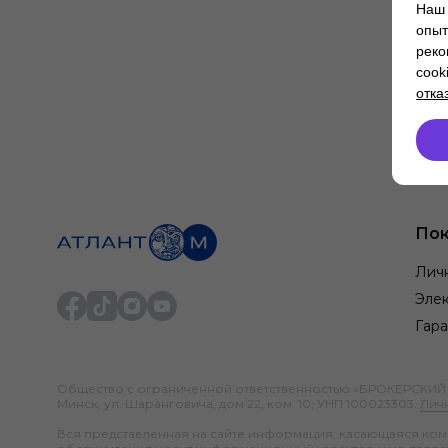
Наш 
опыт
реко
cook
отка
Пок
Лич
Элек
Гара
Общество с ограниченной ответственностью «БРОКЕРСКИЙ ДО
Минск, ул. Шаранговича, дом 22, ком. 10; УНП 100023303.
Лич
Вся представленная на сайте информация, касающаяся компл