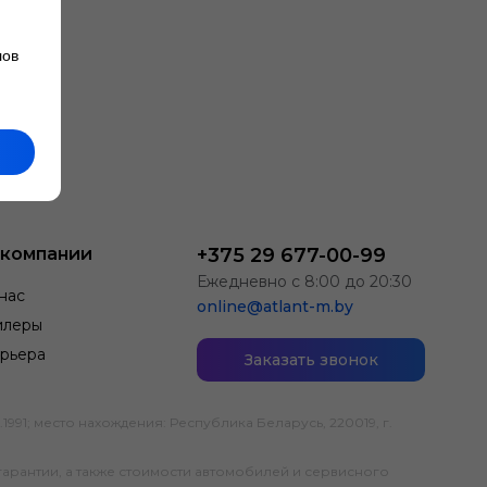
лов
 компании
+375 29 677-00-99
Ежедневно с 8:00 до 20:30
нас
online@atlant-m.by
илеры
рьера
Заказать звонок
; место нахождения: Республика Беларусь, 220019, г.
гарантии, а также стоимости автомобилей и сервисного