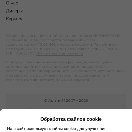
О нас
Дилеры
Карьера
Общество с ограниченной ответственностью «БРОКЕРСКИЙ
ДОМ «АТЛАНТ-М», зарегистрировано Минским
горисполкомом 10.09.1991; место нахождения: Республика
Беларусь, 220019, г. Минск, ул. Шаранговича, дом 22, ком. 10;
УНП 100023303.
Личный кабинет клиента
.
Вся представленная на сайте информация, касающаяся
комплектаций, технических характеристик, цветовых
сочетаний, условий гарантии, а также стоимости автомобилей
и сервисного обслуживания носит информационный
характер и не является публичной офертой.
©
Атлант-М
2007 –
2026
Обработка файлов cookie
Наш сайт использует файлы cookie для улучшения