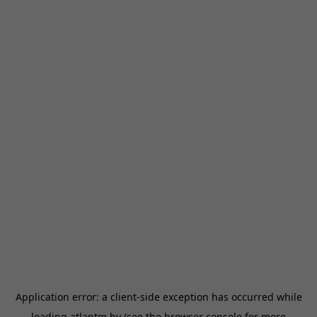
Application error: a
client
-side exception has occurred while
loading
atlantm.by
(see the
browser console
for more