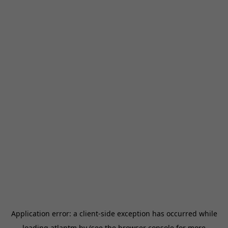
Application error: a
client
-side exception has occurred while
loading
atlantm.by
(see the
browser console
for more