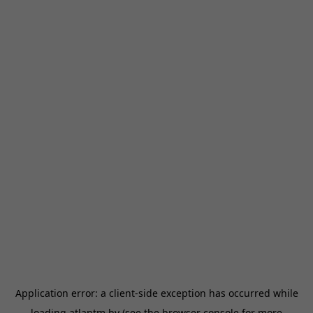
Application error: a
client
-side exception has occurred while
loading
atlantm.by
(see the
browser console
for more