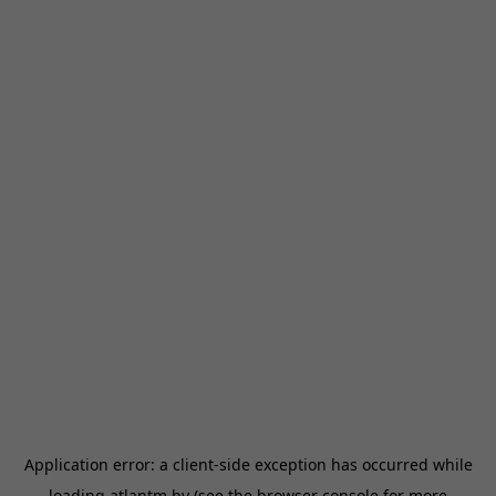
Application error: a
client
-side exception has occurred while
loading
atlantm.by
(see the
browser console
for more