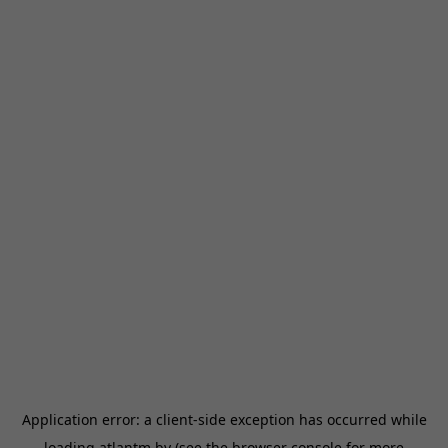
Application error: a
client
-side exception has occurred while
loading
atlantm.by
(see the
browser console
for more