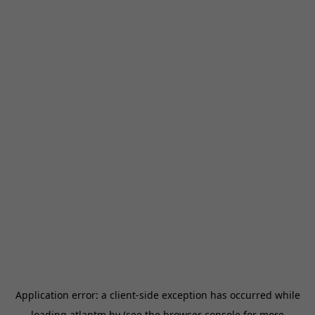
Application error: a
client
-side exception has occurred while
loading
atlantm.by
(see the
browser console
for more