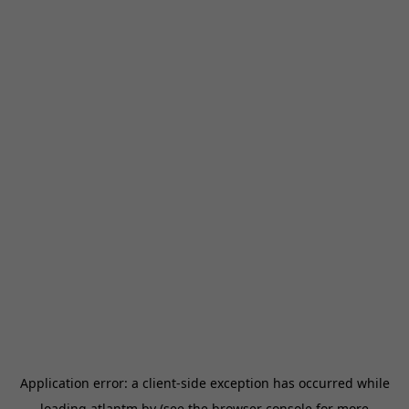
Application error: a
client
-side exception has occurred while
loading
atlantm.by
(see the
browser console
for more