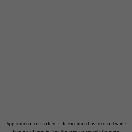
Application error: a
client
-side exception has occurred while
loading
atlantm.by
(see the
browser console
for more