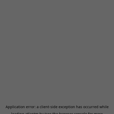
Application error: a
client
-side exception has occurred while
loading
atlantm.by
(see the
browser console
for more