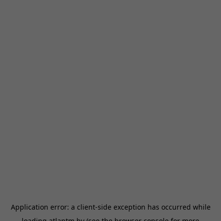
Application error: a
client
-side exception has occurred while
loading
atlantm.by
(see the
browser console
for more