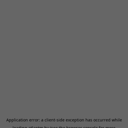
Application error: a
client
-side exception has occurred while
loading
atlantm.by
(see the
browser console
for more