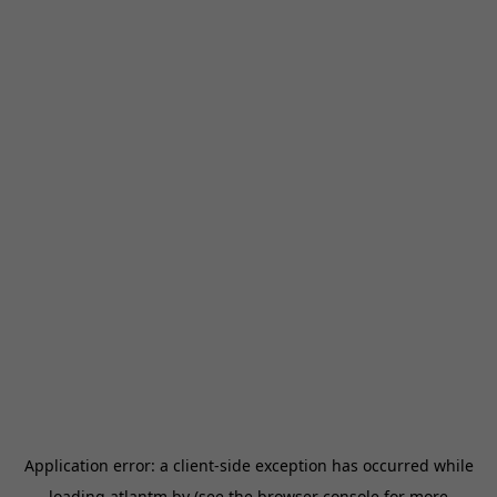
Application error: a
client
-side exception has occurred while
loading
atlantm.by
(see the
browser console
for more