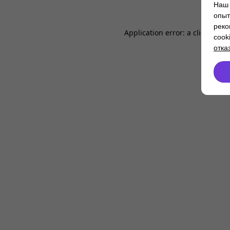
Наш 
опыт
реко
Application error: a
client
-side
cook
отка