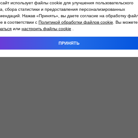
сайт использует файлы cookie для улучшения пользовательского
а, сбора статистики и предоставления персонализированных
мендаций. Нажав «Принять», вы даете согласие на обработку фай
 exception has occurred while loading
atlantm.by
(see the
browser
ie в соответствии с
Политикой обработки файлов cookie
. Вы можете
заться
или
настроить файлы cookie
.
ПРИНЯТЬ