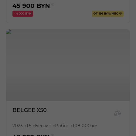
45 900
BYN
- 4 000 BYN
ОТ 196 BYN/МЕС
BELGEE X50
2023
1.5
Бензин
Робот
108 000 км
●
●
●
●