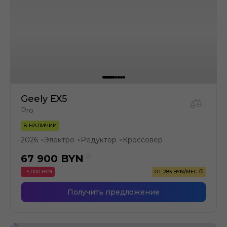
Geely EX5
Pro
В НАЛИЧИИ
2026
Электро
Редуктор
Кроссовер
●
●
●
67 900
BYN
- 5 000 BYN
ОТ 283 BYN/МЕС
Получить предложение