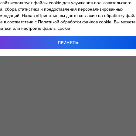
сайт использует файлы cookie для улучшения пользовательского
а, сбора статистики и предоставления персонализированных
мендаций. Нажав «Принять», вы даете согласие на обработку фай
 exception has occurred while loading
atlantm.by
(see the
browser
ie в соответствии с
Политикой обработки файлов cookie
. Вы можете
заться
или
настроить файлы cookie
.
ПРИНЯТЬ