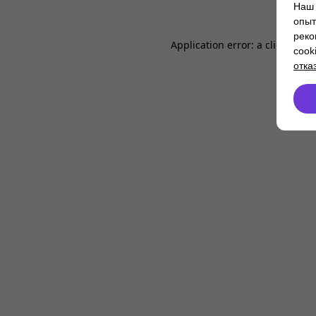
Наш 
опыт
реко
Application error: a
client
-side
cook
отка