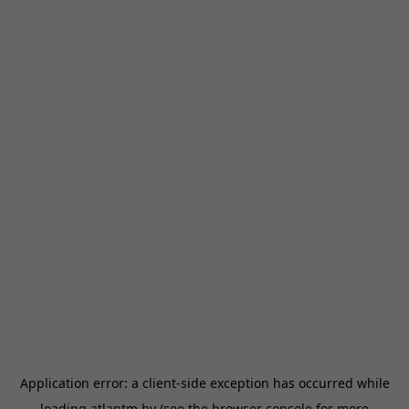
Application error: a
client
-side exception has occurred while
loading
atlantm.by
(see the
browser console
for more