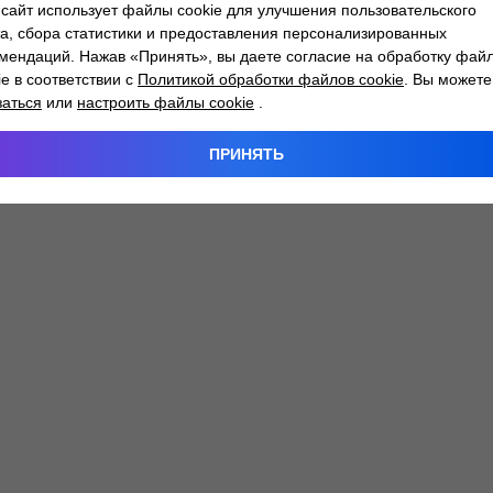
сайт использует файлы cookie для улучшения пользовательского
а, сбора статистики и предоставления персонализированных
мендаций. Нажав «Принять», вы даете согласие на обработку фай
 exception has occurred while loading
atlantm.by
(see the
browser
ie в соответствии с
Политикой обработки файлов cookie
. Вы можете
заться
или
настроить файлы cookie
.
ПРИНЯТЬ