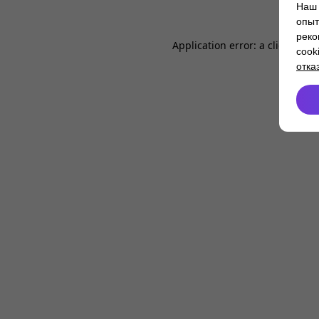
Наш 
опыт
реко
Application error: a
client
-side
cook
отка