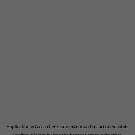
Application error: a
client
-side exception has occurred while
loading
atlantm.by
(see the
browser console
for more