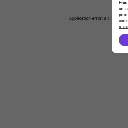
Наш 
опыт
реко
Application error: a
client
-side
cook
отка