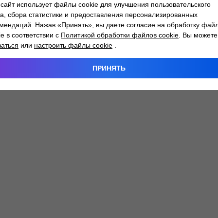
сайт использует файлы cookie для улучшения пользовательского
а, сбора статистики и предоставления персонализированных
мендаций. Нажав «Принять», вы даете согласие на обработку фай
 exception has occurred while loading
atlantm.by
(see the
browser
ie в соответствии с
Политикой обработки файлов cookie
. Вы можете
заться
или
настроить файлы cookie
.
ПРИНЯТЬ