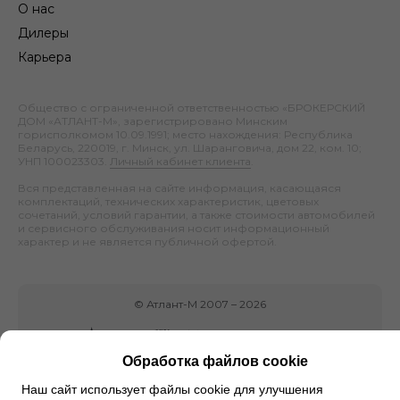
О нас
Дилеры
Карьера
Общество с ограниченной ответственностью «БРОКЕРСКИЙ
ДОМ «АТЛАНТ-М», зарегистрировано Минским
горисполкомом 10.09.1991; место нахождения: Республика
Беларусь, 220019, г. Минск, ул. Шаранговича, дом 22, ком. 10;
УНП 100023303.
Личный кабинет клиента
.
Вся представленная на сайте информация, касающаяся
комплектаций, технических характеристик, цветовых
сочетаний, условий гарантии, а также стоимости автомобилей
и сервисного обслуживания носит информационный
характер и не является публичной офертой.
©
Атлант-М
2007 –
2026
Обработка файлов cookie
Наш сайт использует файлы cookie для улучшения