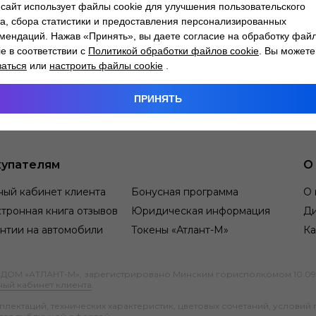
сайт использует файлы cookie для улучшения пользовательского
а, сбора статистики и предоставления персонализированных
мендаций. Нажав «Принять», вы даете согласие на обработку фай
ie в соответствии с
Политикой обработки файлов cookie
. Вы можете
заться
или
настроить файлы cookie
.
ПРИНЯТЬ
упателям
О
ный кабинет клиента
Бонусная программа
О 
тронная книга отзывов
Юридическая информация
Д
нтии на автомобили
Токены «Атлант-М»
Ка
М «АТЛАНТ-М», зарегистрировано Минским горисполкомом 10.09.1991
ный кабинет клиента
.
ектаций, технических характеристик, цветовых сочетаний, условий 