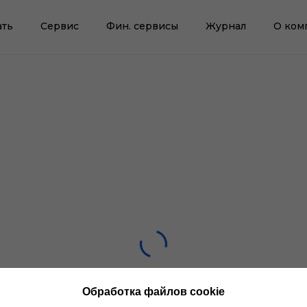
ать
Сервис
Фин. сервисы
Журнал
О ком
Обработка файлов cookie