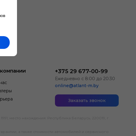
лов
 компании
+375 29 677-00-99
Ежедневно с 8:00 до 20:30
нас
online@atlant-m.by
илеры
рьера
Заказать звонок
; место нахождения: Республика Беларусь, 220019, г.
гарантии, а также стоимости автомобилей и сервисного