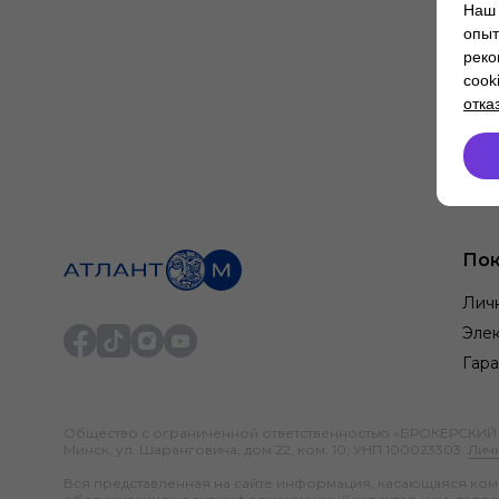
Наш 
опыт
реко
cook
отка
Пок
Лич
Элек
Гара
Общество с ограниченной ответственностью «БРОКЕРСКИЙ ДО
Минск, ул. Шаранговича, дом 22, ком. 10; УНП 100023303.
Лич
Вся представленная на сайте информация, касающаяся компл