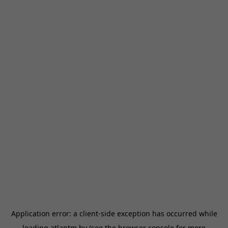
Application error: a
client
-side exception has occurred while
loading
atlantm.by
(see the
browser console
for more