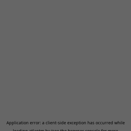
Application error: a
client
-side exception has occurred while
loading
atlantm.by
(see the
browser console
for more