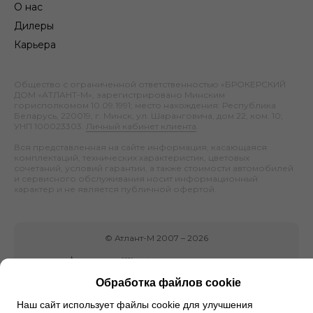
О нас
Дилеры
Карьера
Общество с ограниченной ответственностью «БРОКЕРСКИЙ
ДОМ «АТЛАНТ-М», зарегистрировано Минским
горисполкомом 10.09.1991; место нахождения: Республика
Беларусь, 220019, г. Минск, ул. Шаранговича, дом 22, ком. 10;
УНП 100023303.
Личный кабинет клиента
.
Вся представленная на сайте информация, касающаяся
комплектаций, технических характеристик, цветовых
сочетаний, условий гарантии, а также стоимости автомобилей
и сервисного обслуживания носит информационный
характер и не является публичной офертой.
©
Атлант-М
2007 –
2026
Обработка файлов cookie
Наш сайт использует файлы cookie для улучшения