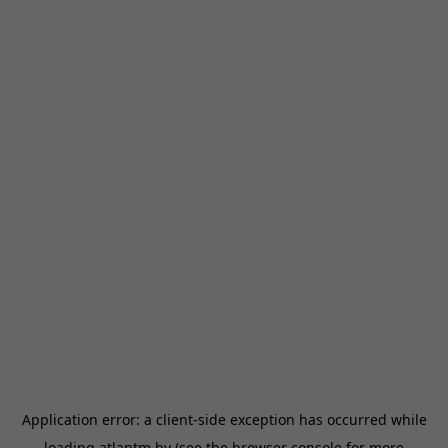
Application error: a
client
-side exception has occurred while
loading
atlantm.by
(see the
browser console
for more