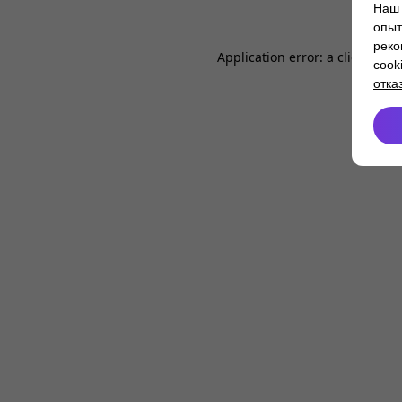
Наш 
опыт
реко
Application error: a
client
-side
cook
отка