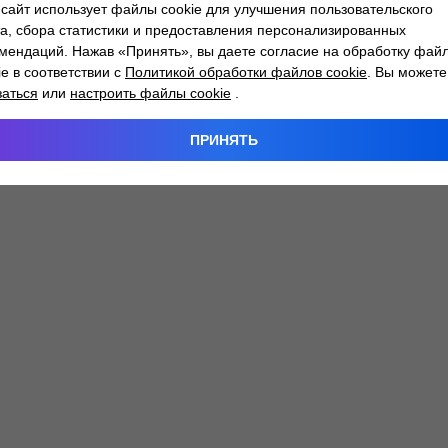
сайт использует файлы cookie для улучшения пользовательского
а, сбора статистики и предоставления персонализированных
мендаций. Нажав «Принять», вы даете согласие на обработку фай
 exception has occurred while loading
atlantm.by
(see the
browser
ie в соответствии с
Политикой обработки файлов cookie
. Вы можете
заться
или
настроить файлы cookie
.
ПРИНЯТЬ