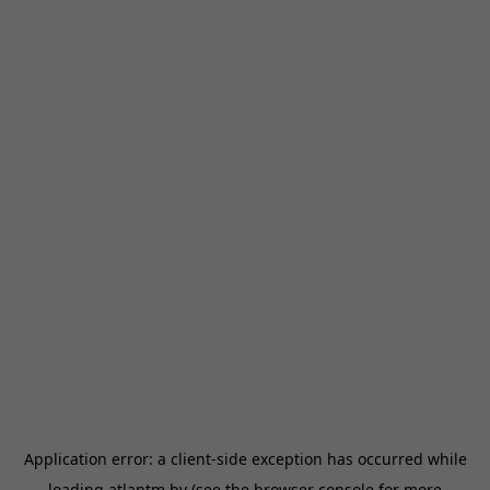
Application error: a
client
-side exception has occurred while
loading
atlantm.by
(see the
browser console
for more