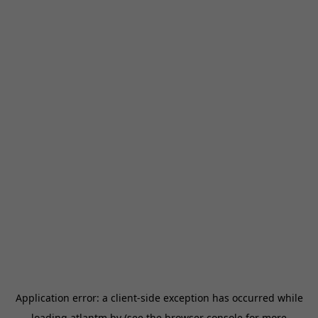
Application error: a
client
-side exception has occurred while
loading
atlantm.by
(see the
browser console
for more