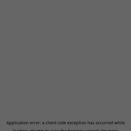
Application error: a
client
-side exception has occurred while
loading
atlantm.by
(see the
browser console
for more