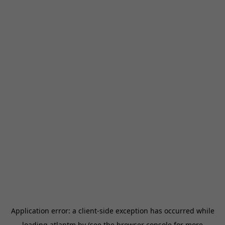
Application error: a
client
-side exception has occurred while
loading
atlantm.by
(see the
browser console
for more