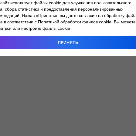
сайт использует файлы cookie для улучшения пользовательского
а, сбора статистики и предоставления персонализированных
мендаций. Нажав «Принять», вы даете согласие на обработку фай
 exception has occurred while loading
atlantm.by
(see the
browser
ie в соответствии с
Политикой обработки файлов cookie
. Вы можете
заться
или
настроить файлы cookie
.
ПРИНЯТЬ