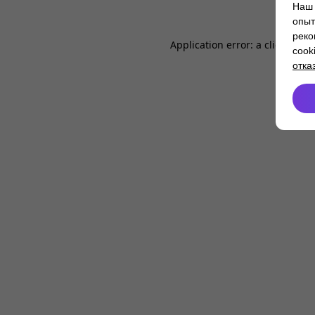
Наш 
опыт
реко
Application error: a
client
-side
cook
отка