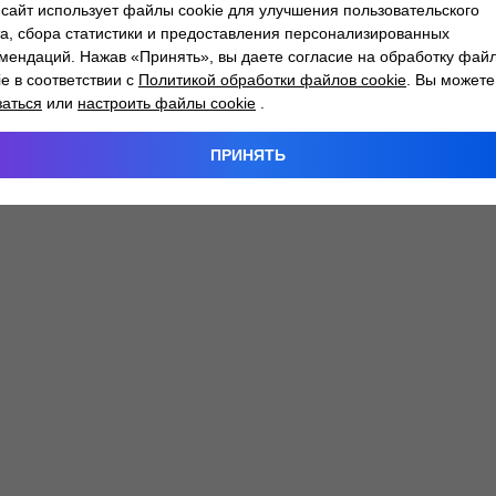
сайт использует файлы cookie для улучшения пользовательского
а, сбора статистики и предоставления персонализированных
мендаций. Нажав «Принять», вы даете согласие на обработку фай
 exception has occurred while loading
atlantm.by
(see the
browser
ie в соответствии с
Политикой обработки файлов cookie
. Вы можете
заться
или
настроить файлы cookie
.
ПРИНЯТЬ