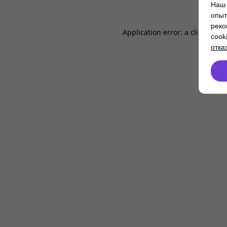
Наш 
опыт
реко
Application error: a
client
-side
cook
отка