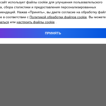
сайт использует файлы cookie для улучшения пользовательского
а, сбора статистики и предоставления персонализированных
мендаций. Нажав «Принять», вы даете согласие на обработку фай
 exception has occurred while loading
atlantm.by
(see the
browser
ie в соответствии с
Политикой обработки файлов cookie
. Вы можете
заться
или
настроить файлы cookie
.
ПРИНЯТЬ