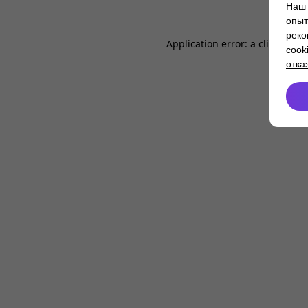
Наш 
опыт
реко
Application error: a
client
-side
cook
отка