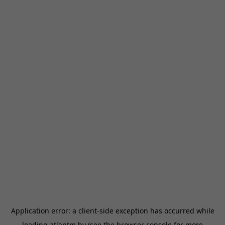
Application error: a
client
-side exception has occurred while
loading
atlantm.by
(see the
browser console
for more