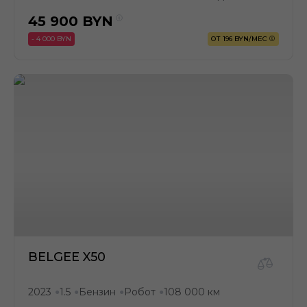
45 900
BYN
- 4 000 BYN
ОТ 196 BYN/МЕС
BELGEE X50
2023
1.5
Бензин
Робот
108 000 км
●
●
●
●