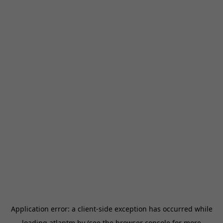
Application error: a
client
-side exception has occurred while
loading
atlantm.by
(see the
browser console
for more