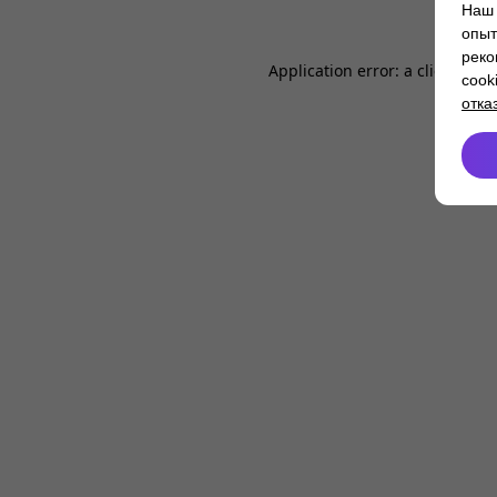
Наш 
опыт
реко
Application error: a
client
-side
cook
отка