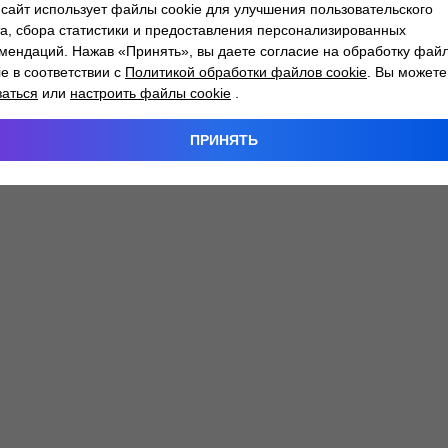
сайт использует файлы cookie для улучшения пользовательского
а, сбора статистики и предоставления персонализированных
мендаций. Нажав «Принять», вы даете согласие на обработку фай
 exception has occurred while loading
atlantm.by
(see the
browser
ie в соответствии с
Политикой обработки файлов cookie
. Вы можете
заться
или
настроить файлы cookie
.
ПРИНЯТЬ