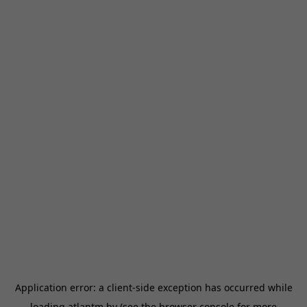
Application error: a
client
-side exception has occurred while
loading
atlantm.by
(see the
browser console
for more