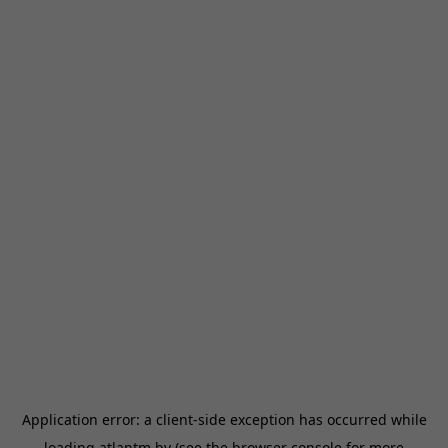
Application error: a
client
-side exception has occurred while
loading
atlantm.by
(see the
browser console
for more