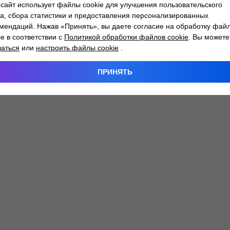
сайт использует файлы cookie для улучшения пользовательского
а, сбора статистики и предоставления персонализированных
мендаций. Нажав «Принять», вы даете согласие на обработку фай
 exception has occurred while loading
atlantm.by
(see the
browser
ie в соответствии с
Политикой обработки файлов cookie
. Вы можете
заться
или
настроить файлы cookie
.
ПРИНЯТЬ