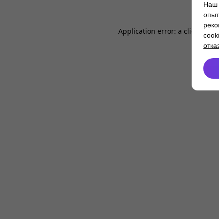
Наш 
опыт
реко
Application error: a
client
-side
cook
отка