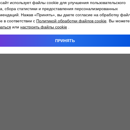
сайт использует файлы cookie для улучшения пользовательского
а, сбора статистики и предоставления персонализированных
мендаций. Нажав «Принять», вы даете согласие на обработку фай
 exception has occurred while loading
atlantm.by
(see the
browser
ie в соответствии с
Политикой обработки файлов cookie
. Вы можете
заться
или
настроить файлы cookie
.
ПРИНЯТЬ