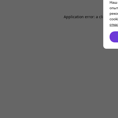
Наш 
опыт
реко
Application error: a
client
-side
cook
отка