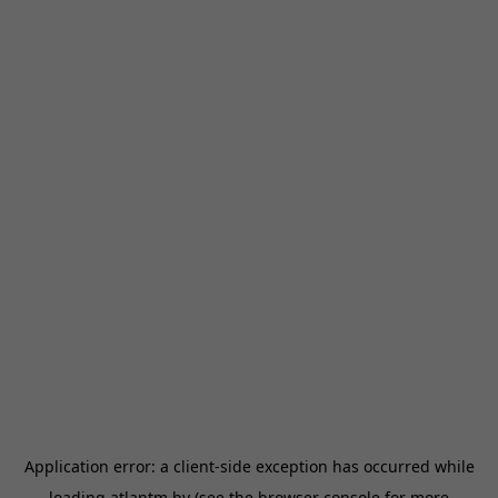
Application error: a
client
-side exception has occurred while
loading
atlantm.by
(see the
browser console
for more